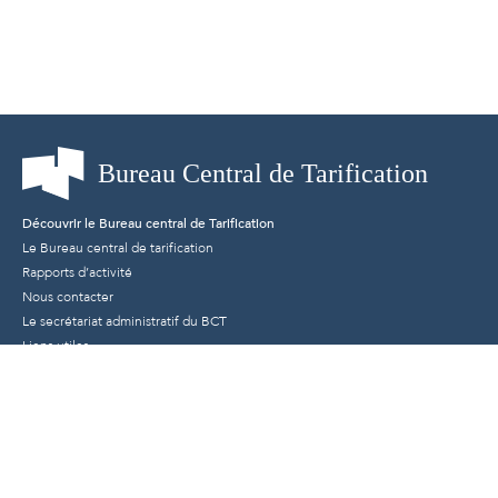
Découvrir le Bureau central de Tarification
Le Bureau central de tarification
Rapports d’activité
Nous contacter
Le secrétariat administratif du BCT
Liens utiles
Mentions légales
Protection des données personnelles
Conditions générales d’utilisation
Les régimes d'assurance concernés
Automobile