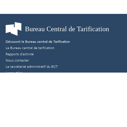
Découvrir le Bureau central de Tarification
Le Bureau central de tarification
Rapports d’activité
Nous contacter
Le secrétariat administratif du BCT
Liens utiles
Mentions légales
Protection des données personnelles
Conditions générales d’utilisation
Les régimes d'assurance concernés
Automobile
Construction
Habitation
Médical